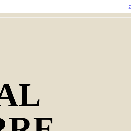
C
VAL
RRE